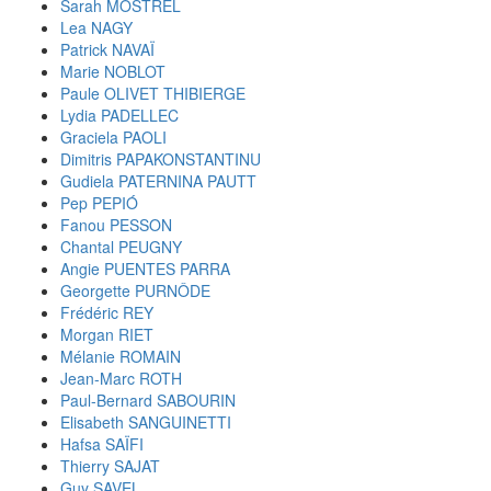
Sarah MOSTREL
Lea NAGY
Patrick NAVAÏ
Marie NOBLOT
Paule OLIVET THIBIERGE
Lydia PADELLEC
Graciela PAOLI
Dimitris PAPAKONSTANTINU
Gudiela PATERNINA PAUTT
Pep PEPIÓ
Fanou PESSON
Chantal PEUGNY
Angie PUENTES PARRA
Georgette PURNÔDE
Frédéric REY
Morgan RIET
Mélanie ROMAIN
Jean-Marc ROTH
Paul-Bernard SABOURIN
Elisabeth SANGUINETTI
Hafsa SAÏFI
Thierry SAJAT
Guy SAVEL