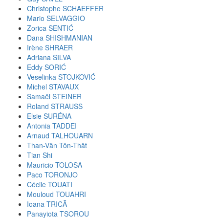
Christophe SCHAEFFER
Mario SELVAGGIO
Zorica SENTIĆ
Dana SHISHMANIAN
Irène SHRAER
Adriana SILVA
Eddy SORIĆ
Veselinka STOJKOVIĆ
Michel STAVAUX
Samaël STEINER
Roland STRAUSS
Elsie SURÉNA
Antonia TADDEI
Arnaud TALHOUARN
Than-Vân Tôn-Thât
Tian Shi
Mauricio TOLOSA
Paco TORONJO
Cécile TOUATI
Mouloud TOUAHRI
Ioana TRICĂ
Panayiota TSOROU