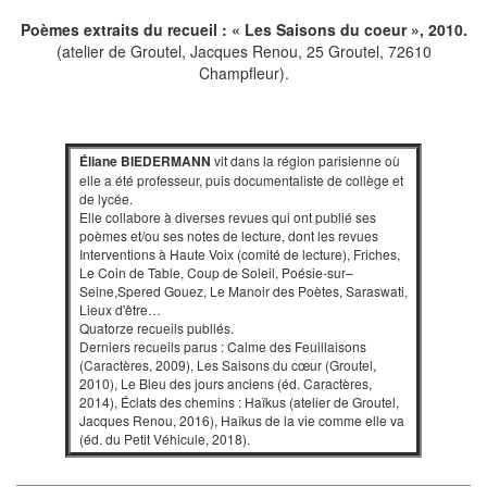
Poèmes extraits du recueil : « Les Saisons du coeur », 2010.
(atelier de Groutel, Jacques Renou, 25 Groutel, 72610
Champfleur).
Éliane BIEDERMANN
vit dans la région parisienne où
elle a été professeur, puis documentaliste de collège et
de lycée.
Elle collabore à diverses revues qui ont publié ses
poèmes et/ou ses notes de lecture, dont les revues
Interventions à Haute Voix (comité de lecture), Friches,
Le Coin de Table, Coup de Soleil, Poésie-sur–
Seine,Spered Gouez, Le Manoir des Poètes, Saraswati,
Lieux d'être…
Quatorze recueils publiés.
Derniers recueils parus : Calme des Feuillaisons
(Caractères, 2009), Les Saisons du cœur (Groutel,
2010), Le Bleu des jours anciens (éd. Caractères,
2014), Éclats des chemins : Haïkus (atelier de Groutel,
Jacques Renou, 2016), Haîkus de la vie comme elle va
(éd. du Petit Véhicule, 2018).