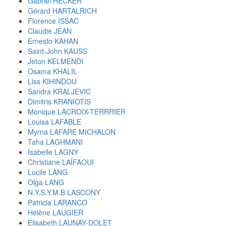
Gabriel HECKER
Gérard HARTALRICH
Florence ISSAC
Claudie JEAN
Ernesto KAHAN
Saint-John KAUSS
Jeton KELMENDI
Osama KHALIL
Liss KIHINDOU
Sandra KRALJEVIC
Dimitris KRANIOTIS
Monique LACROIX-TERRRIER
Louisa LAFABLE
Myrna LAFARE MICHALON
Taha LAGHMANI
Isabelle LAGNY
Christiane LAÏFAOUI
Lucile LANG
Olga LANG
N.Y.S.Y.M.B LASCONY
Patricia LARANCO
Hélène LAUGIER
Elisabeth LAUNAY-DOLET