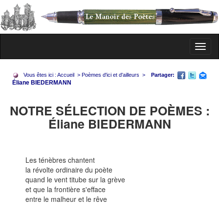
Toggl
naviga
Vous êtes ici :
Accueil
>
Poèmes d'ici et d'ailleurs
>
Partager:
Éliane BIEDERMANN
NOTRE SÉLECTION DE POÈMES :
Éliane BIEDERMANN
Les ténèbres chantent
la révolte ordinaire du poète
quand le vent titube sur la grève
et que la frontière s'efface
entre le malheur et le rêve