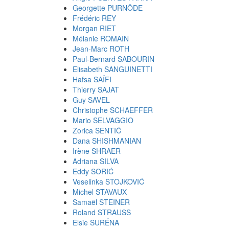
Georgette PURNÔDE
Frédéric REY
Morgan RIET
Mélanie ROMAIN
Jean-Marc ROTH
Paul-Bernard SABOURIN
Elisabeth SANGUINETTI
Hafsa SAÏFI
Thierry SAJAT
Guy SAVEL
Christophe SCHAEFFER
Mario SELVAGGIO
Zorica SENTIĆ
Dana SHISHMANIAN
Irène SHRAER
Adriana SILVA
Eddy SORIĆ
Veselinka STOJKOVIĆ
Michel STAVAUX
Samaël STEINER
Roland STRAUSS
Elsie SURÉNA