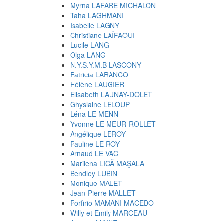
Myrna LAFARE MICHALON
Taha LAGHMANI
Isabelle LAGNY
Christiane LAÏFAOUI
Lucile LANG
Olga LANG
N.Y.S.Y.M.B LASCONY
Patricia LARANCO
Hélène LAUGIER
Elisabeth LAUNAY-DOLET
Ghyslaine LELOUP
Léna LE MENN
Yvonne LE MEUR-ROLLET
Angélique LEROY
Pauline LE ROY
Arnaud LE VAC
Marilena LICĂ MAŞALA
Bendley LUBIN
Monique MALET
Jean-Pierre MALLET
Porfirio MAMANI MACEDO
Willy et Emily MARCEAU