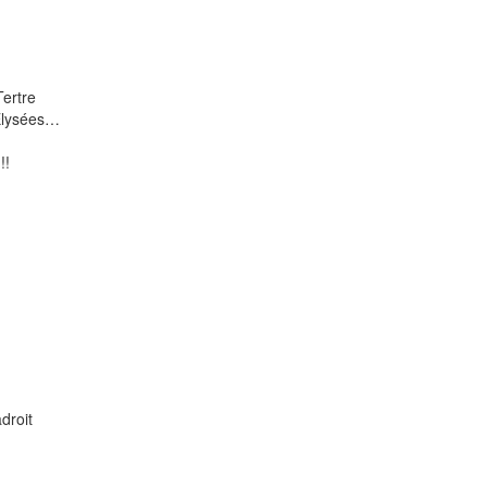
Tertre
Elysées…
!!
droit