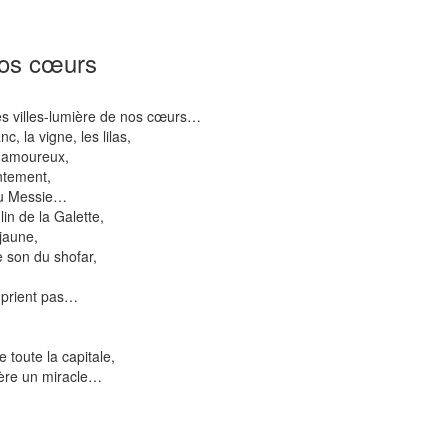
nos cœurs
es villes-lumière de nos cœurs…
c, la vigne, les lilas,
s amoureux,
ntement,
 du Messie…
in de la Galette,
jaune,
 son du shofar,
 prient pas…
 toute la capitale,
père un miracle…