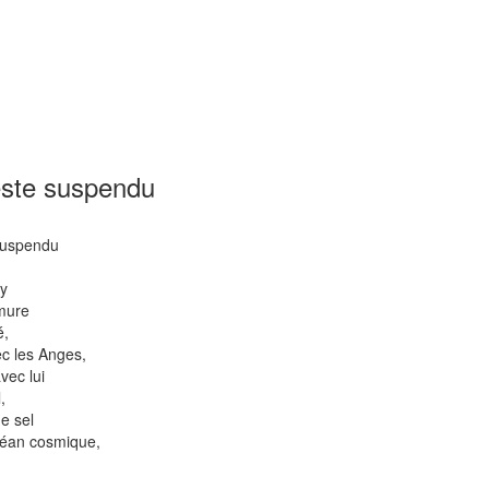
este suspendu
suspendu
ly
rmure
é,
ec les Anges,
vec lui
,
e sel
céan cosmique,