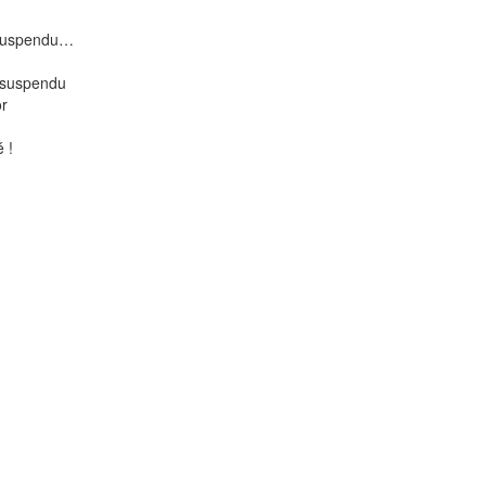
 suspendu…
 suspendu
or
 !