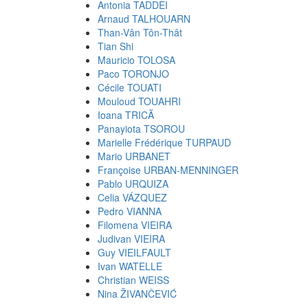
Antonia TADDEI
Arnaud TALHOUARN
Than-Vân Tôn-Thât
Tian Shi
Mauricio TOLOSA
Paco TORONJO
Cécile TOUATI
Mouloud TOUAHRI
Ioana TRICĂ
Panayiota TSOROU
Marielle Frédérique TURPAUD
Mario URBANET
Françoise URBAN-MENNINGER
Pablo URQUIZA
Celia VÁZQUEZ
Pedro VIANNA
Filomena VIEIRA
Judivan VIEIRA
Guy VIEILFAULT
Ivan WATELLE
Christian WEISS
Nina ŽIVANČEVIĆ