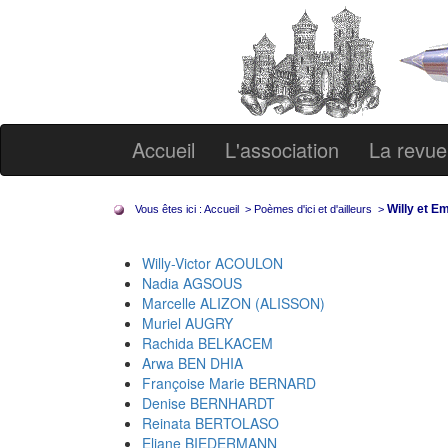
Accueil
L'association
La revue
Willy et 
Vous êtes ici :
Accueil
>
Poèmes d'ici et d'ailleurs
>
Willy-Victor ACOULON
Nadia AGSOUS
Marcelle ALIZON (ALISSON)
Muriel AUGRY
Rachida BELKACEM
Arwa BEN DHIA
Françoise Marie BERNARD
Denise BERNHARDT
Reinata BERTOLASO
Eliane BIEDERMANN