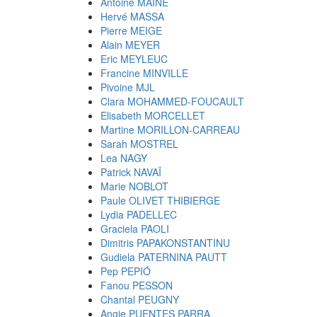
Antoine MAINE
Hervé MASSA
Pierre MEIGE
Alain MEYER
Eric MEYLEUC
Francine MINVILLE
Pivoine MJL
Clara MOHAMMED-FOUCAULT
Elisabeth MORCELLET
Martine MORILLON-CARREAU
Sarah MOSTREL
Lea NAGY
Patrick NAVAÏ
Marie NOBLOT
Paule OLIVET THIBIERGE
Lydia PADELLEC
Graciela PAOLI
Dimitris PAPAKONSTANTINU
Gudiela PATERNINA PAUTT
Pep PEPIÓ
Fanou PESSON
Chantal PEUGNY
Angie PUENTES PARRA