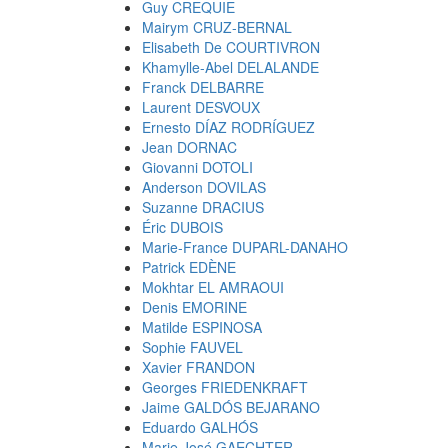
Guy CREQUIE
Mairym CRUZ-BERNAL
Elisabeth De COURTIVRON
Khamylle-Abel DELALANDE
Franck DELBARRE
Laurent DESVOUX
Ernesto DÍAZ RODRÍGUEZ
Jean DORNAC
Giovanni DOTOLI
Anderson DOVILAS
Suzanne DRACIUS
Éric DUBOIS
Marie-France DUPARL-DANAHO
Patrick EDÈNE
Mokhtar EL AMRAOUI
Denis EMORINE
Matilde ESPINOSA
Sophie FAUVEL
Xavier FRANDON
Georges FRIEDENKRAFT
Jaime GALDÓS BEJARANO
Eduardo GALHÓS
Marie José GAECHTER