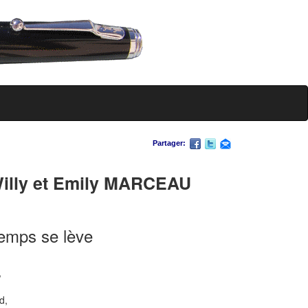
Partager:
lly et Emily MARCEAU
temps se lève
,
d,