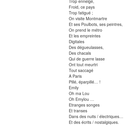
Trop enneigé,
Froid, ce pays
Trop fatigué ;
On visite Montmartre
Et ses Poulbots, ses peintres,
On prend le métro
Et les empreintes
Digitales
Des dégueulasses,
Des chacals
Qui de guerre lasse
Ont tout meurtri
Tout saccagé
A Paris
Pillé, éparpillé… !
Emily
Oh ma Lou
Oh Emylou …
Etranges songes
Et transes
Dans des nuits / électriques…
Et des écrits / nostalgiques.