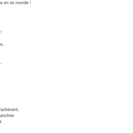
ns en ce monde !
 !
te,
e…
,
s’achèvent,
blanches
s.