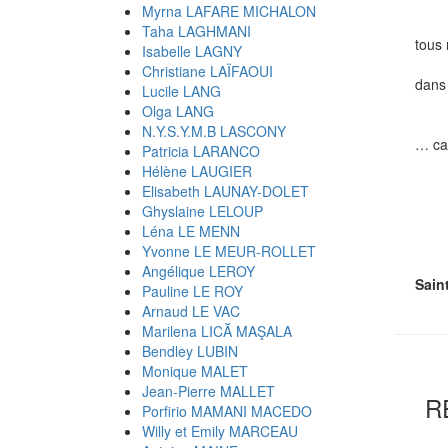
Myrna LAFARE MICHALON
Taha LAGHMANI
tous 
Isabelle LAGNY
fleu
Christiane LAÏFAOUI
dans
Lucile LANG
Olga LANG
N.Y.S.Y.M.B LASCONY
… car
Patricia LARANCO
Hélène LAUGIER
Elisabeth LAUNAY-DOLET
Ghyslaine LELOUP
Co
Léna LE MENN
1
Yvonne LE MEUR-ROLLET
Angélique LEROY
Sain
Pauline LE ROY
Arnaud LE VAC
Marilena LICĂ MAŞALA
Bendley LUBIN
Monique MALET
Jean-Pierre MALLET
R
Porfirio MAMANI MACEDO
Willy et Emily MARCEAU