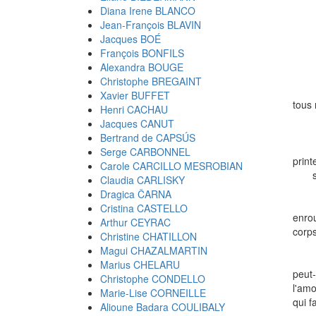
Diana Irene BLANCO
Jean-François BLAVIN
« Je
Jacques BOÉ
(
François BONFILS
Alexandra BOUGE
Christophe BREGAINT
Xavier BUFFET
tous 
Henri CACHAU
équi
Jacques CANUT
Bertrand de CAPSÚS
Serge CARBONNEL
prin
Carole CARCILLO MESROBIAN
suma
Claudia CARLISKY
Dragica ČARNA
Cristina CASTELLO
enrou
Arthur CEYRAC
corps
Christine CHATILLON
Magui CHAZALMARTIN
Marius CHELARU
peut-
Christophe CONDELLO
l'am
Marie-Lise CORNEILLE
qui fa
Alioune Badara COULIBALY