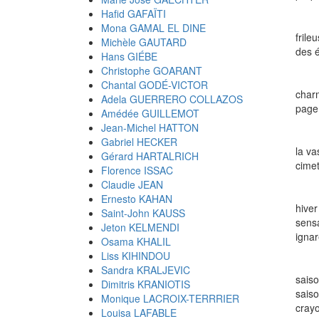
Hafid GAFAÏTI
Mona GAMAL EL DINE
frile
Michèle GAUTARD
des 
Hans GIÉBE
Christophe GOARANT
Chantal GODÉ-VICTOR
charm
Adela GUERRERO COLLAZOS
page 
Amédée GUILLEMOT
Jean-Michel HATTON
Gabriel HECKER
la va
Gérard HARTALRICH
cimet
Florence ISSAC
Claudie JEAN
Ernesto KAHAN
hiv
Saint-John KAUSS
sens
Jeton KELMENDI
ignar
Osama KHALIL
Liss KIHINDOU
Sandra KRALJEVIC
sais
Dimitris KRANIOTIS
sais
Monique LACROIX-TERRRIER
crayo
Louisa LAFABLE