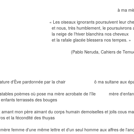
à ma mèr
Les oiseaux ignorants poursuivent leur che
 nous, très humblement, le poursuivrons au
 neige de l'hiver blanchira nos cheveux
 la rafale glacée blessera nos tempes. »
Pablo Neruda, Cahiers de Temuc
ature d'Ève pardonnée par la chair ô ma sultane aux épaul
nstables poèmes où pose ma mère acrobate de l'île mère d‘enfance 
 enfants terrassés des bouges
t amant mon père aimant du corps humain demoiselles et jolis cous mani
ros et la fécondité des thuyas
mère femme d'une même lettre et d'un seul homme aux affres de l