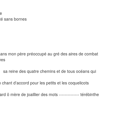
l'abeille
ité sans bornes
ans mon père préoccupé au gré des aires de combat
ées
 reine des quatre chemins et de tous océans qui
 chant d'accord pour les petits et les coquelicots
 ô mère de joaillier des mots -------------- térébinthe