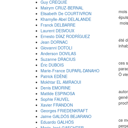
Guy CREQUIE
Mairym CRUZ-BERNAL
mois
Elisabeth De COURTIVRON
épui
Khamylle-Abel DELALANDE
mois 
Franck DELBARRE
Laurent DESVOUX
Ernesto DÍAZ RODRÍGUEZ
été 
Jean DORNAC
inha
Giovanni DOTOLI
Anderson DOVILAS
Suzanne DRACIUS
ces 
Éric DUBOIS
para
Marie-France DUPARL-DANAHO
Ô vie
Patrick EDÈNE
Mokhtar EL AMRAOUI
Denis EMORINE
auto
Matilde ESPINOSA
gené
Sophie FAUVEL
proch
Xavier FRANDON
Georges FRIEDENKRAFT
Jaime GALDÓS BEJARANO
ce m
Eduardo GALHÓS
perpé
Marie José GAECHTER