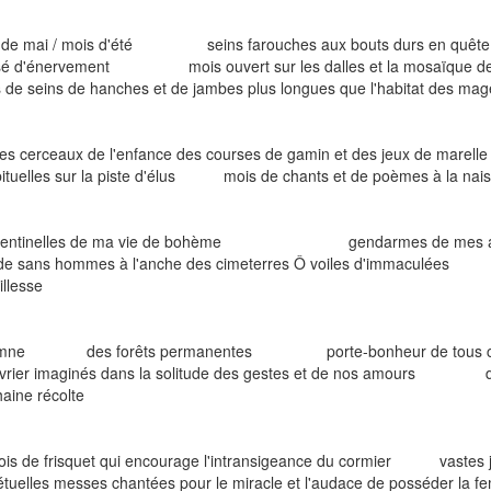
 de mai / mois d'été seins farouches aux bouts durs en quête d'une
sé d'énervement mois ouvert sur les dalles et la mosaïque des
de seins de hanches et de jambes plus longues que l'habitat des mag
des cerceaux de l'enfance des courses de gamin et des jeux de marel
bituelles sur la piste d'élus mois de chants et de poèmes à la nai
sentinelles de ma vie de bohème gendarmes de mes allée
de sans hommes à l'anche des cimeterres Ô voiles d'immaculées
illesse
mne des forêts permanentes porte-bonheur de tous ceux qui
vrier imaginés dans la solitude des gestes et de nos amours dans 
aine récolte
ois de frisquet qui encourage l'intransigeance du cormier vast
tuelles messes chantées pour le miracle et l'audace de posséder la 