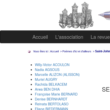
Accueil
L'association
La revue
Saint-Joh
Vous êtes ici :
Accueil
>
Poèmes d'ici et d'ailleurs
>
Willy-Victor ACOULON
Nadia AGSOUS
Marcelle ALIZON (ALISSON)
Muriel AUGRY
Rachida BELKACEM
SE
Arwa BEN DHIA
Françoise Marie BERNARD
Denise BERNHARDT
à P
Reinata BERTOLASO
et 
Eliane BIEDERMANN