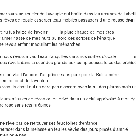
imer sans se soucier de l'aveugle qui braille dans les arcanes de 
s rêves de reptile et serpenteau mobiles passagers d'une rousse divin
e tu fus l'alizé de l'avenir la pluie chaude de mes étés
t'aimer nasse de mes nuits au nord des scribes de l'énarque
me revois enfant maquillant les ménarches
je nous revois à vau-l'eau tranquilles dans nos sorties d'opale s
nous revois dans la cour des grands aux somptueuses fêtes des orchid
s d'où vient l'amour d'un prince sans peur pour la Reine-mère sa
ent au bout de l'aventure
ù vient le chant qui ne sera pas d'accord avec le rut des pierres mais un
lques minutes de réconfort en privé dans un délai apprivoisé à mon égard
ne rose sans rets ni épines
 ne rêve pas de retrouver ses feux follets d'enfance
retracer dans la mélasse en feu les vèvès des jours pincés d'amitié
 n'en rêve pas