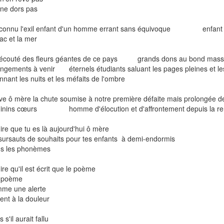
 ne dors pas
i connu l'exil enfant d'un homme errant sans équivoque enfant d'un
bac et la mer
i écouté des fleurs géantes de ce pays grands dons au bond ma
ngements à venir éternels étudiants saluant les pages pleines
onnant les nuits et les méfaits de l'ombre
ve ô mère la chute soumise à notre première défaite mais prolongée d
inins cœurs homme d'élocution et d'affrontement depuis la ren
dire que tu es là aujourd'hui ô mère
sursauts de souhaits pour tes enfants à demi-endormis
s les phonèmes
dire qu'il est écrit que le poème
 poème
me une alerte
ient à la douleur
 s'il aurait fallu