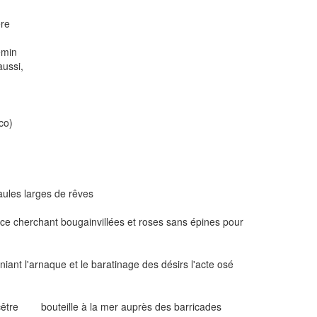
e
min
ssi,
o)
es larges de rêves
cherchant bougainvillées et roses sans épines pour
ant l'arnaque et le baratinage des désirs l'acte osé
'ancêtre bouteille à la mer auprès des barricades