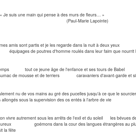
 suis une main qui pense à des murs de fleurs… »
Paul-Marie Lapointe)
mes amis sont partis et je les regarde dans la nuit à deux yeux dans
pages de poutres d'homme roulés dans leur faim que nourrit le 
temps tout ce jeune âge de l'enfance et ses tours de Babel bo
c de mousse et de terriers caravaniers d'avant-garde et siffle
lement nu de vos mains au gré des pucelles jusqu'à ce que le sourcier 
 allongés sous la supervision des os entés à l'arbre de vie
on vivre autrement sous les arrêts de l'exil et du soleil les bévues
oureux goémons dans la cour des langues étrangères au plus lar
it la fête