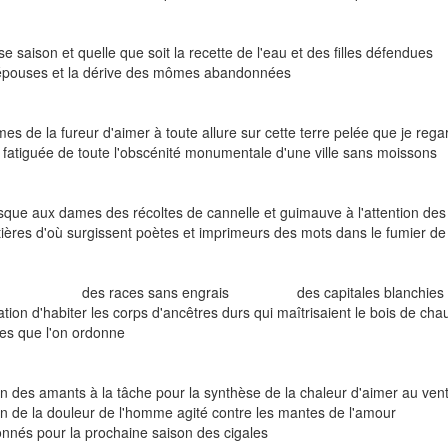
use saison et quelle que soit la recette de l'eau et des filles déf
épouses et la dérive des mômes abandonnées
es de la fureur d'aimer à toute allure sur cette terre pelée que je reg
fatiguée de toute l'obscénité monumentale d'une ville sans moissons
sque aux dames des récoltes de cannelle et guimauve à l'attention de
ières d'où surgissent poètes et imprimeurs des mots dans le fumier de 
er des races sans engrais des capitales blanchies pa
ation d'habiter les corps d'ancêtres durs qui maîtrisaient le bo
es que l'on ordonne
on des amants à la tâche pour la synthèse de la chaleur d'aime
on de la douleur de l'homme agité contre les mantes de l'amour 
nnés pour la prochaine saison des cigales