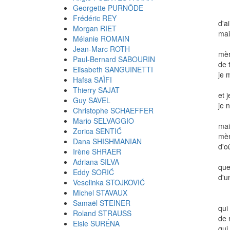
Georgette PURNÔDE
Frédéric REY
d'a
Morgan RIET
mai
Mélanie ROMAIN
Jean-Marc ROTH
mèr
Paul-Bernard SABOURIN
de 
Elisabeth SANGUINETTI
je 
Hafsa SAÏFI
Thierry SAJAT
et 
Guy SAVEL
je 
Christophe SCHAEFFER
Mario SELVAGGIO
mai
Zorica SENTIĆ
mèn
Dana SHISHMANIAN
d'o
Irène SHRAER
Adriana SILVA
que
Eddy SORIĆ
d'u
Veselinka STOJKOVIĆ
Michel STAVAUX
Samaël STEINER
qui
Roland STRAUSS
de 
Elsie SURÉNA
qui