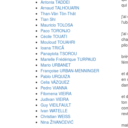
Antonia TADDEI
qui
Arnaud TALHOUARN
Than-Vân Tôn-Thât
j'a
Tian Shi
l'u
Mauricio TOLOSA
Paco TORONJO
j'a
Cécile TOUATI
cha
Mouloud TOUAHRI
pil
Ioana TRICĂ
Panayiota TSOROU
brè
Marielle Frédérique TURPAUD
fém
Mario URBANET
Françoise URBAN-MENNINGER
et 
Pablo URQUIZA
en 
Celia VÁZQUEZ
dan
Pedro VIANNA
Filomena VIEIRA
et 
Judivan VIEIRA
ton
Guy VIEILFAULT
com
Ivan WATELLE
rev
Christian WEISS
Nina ŽIVANČEVIĆ
mais