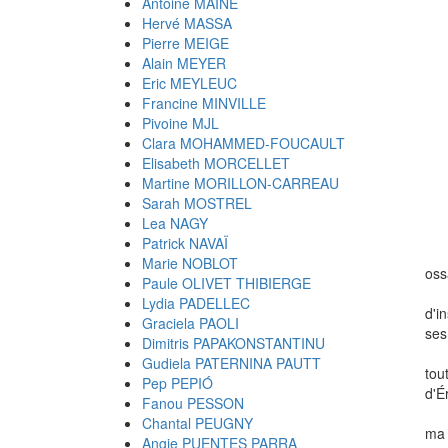
Antoine MAINE
Hervé MASSA
Pierre MEIGE
Alain MEYER
« 
Eric MEYLEUC
et
Francine MINVILLE
la
Pivoine MJL
et
Clara MOHAMMED-FOUCAULT
Elisabeth MORCELLET
(
Martine MORILLON-CARREAU
Sarah MOSTREL
Lea NAGY
Patrick NAVAÏ
Marie NOBLOT
oss
Paule OLIVET THIBIERGE
Lydia PADELLEC
d'i
Graciela PAOLI
ses
Dimitris PAPAKONSTANTINU
Gudiela PATERNINA PAUTT
tou
Pep PEPIÓ
d'É
Fanou PESSON
Chantal PEUGNY
ma 
Angie PUENTES PARRA