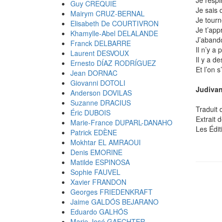
Je respi
Guy CREQUIE
Je sais 
Mairym CRUZ-BERNAL
Je tourn
Elisabeth De COURTIVRON
Je t’app
Khamylle-Abel DELALANDE
J’abando
Franck DELBARRE
Il n’y a p
Laurent DESVOUX
Il y a de
Ernesto DÍAZ RODRÍGUEZ
Et l’on s
Jean DORNAC
Giovanni DOTOLI
Judivan
Anderson DOVILAS
Suzanne DRACIUS
Traduit 
Éric DUBOIS
Extrait 
Marie-France DUPARL-DANAHO
Les Édi
Patrick EDÈNE
Mokhtar EL AMRAOUI
Denis EMORINE
Matilde ESPINOSA
Sophie FAUVEL
Xavier FRANDON
Georges FRIEDENKRAFT
Jaime GALDÓS BEJARANO
Eduardo GALHÓS
Marie José GAECHTER