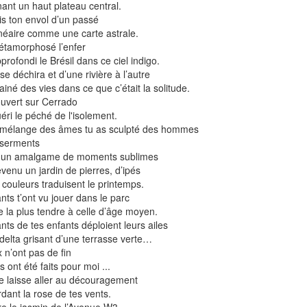
ant un haut plateau central.
is ton envol d’un passé
néaire comme une carte astrale.
étamorphosé l’enfer
profondi le Brésil dans ce ciel indigo.
se déchira et d’une rivière à l’autre
ainé des vies dans ce que c’était la solitude.
ouvert sur Cerrado
éri le péché de l'isolement.
 mélange des âmes tu as sculpté des hommes
 serments
s un amalgame de moments sublimes
venu un jardin de pierres, d’ipés
 couleurs traduisent le printemps.
nts t’ont vu jouer dans le parc
lle la plus tendre à celle d’âge moyen.
nts de tes enfants déploient leurs ailes
delta grisant d’une terrasse verte…
x n’ont pas de fin
 ont été faits pour moi ...
e laisse aller au découragement
dant la rose de tes vents.