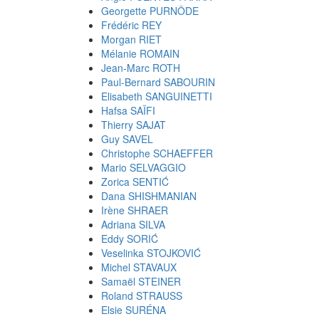
Georgette PURNÔDE
Frédéric REY
Morgan RIET
Mélanie ROMAIN
Jean-Marc ROTH
Paul-Bernard SABOURIN
Elisabeth SANGUINETTI
Hafsa SAÏFI
Thierry SAJAT
Guy SAVEL
Christophe SCHAEFFER
Mario SELVAGGIO
Zorica SENTIĆ
Dana SHISHMANIAN
Irène SHRAER
Adriana SILVA
Eddy SORIĆ
Veselinka STOJKOVIĆ
Michel STAVAUX
Samaël STEINER
Roland STRAUSS
Elsie SURÉNA