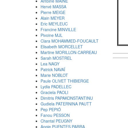
Antoine MAINE
Hervé MASSA
Pierre MEIGE
Alain MEYER
Eric MEYLEUC
Francine MINVILLE
Pivoine MJL
Clara MOHAMMED-FOUCAULT
Elisabeth MORCELLET
Martine MORILLON-CARREAU
Sarah MOSTREL
Lea NAGY
Patrick NAVAÏ
Marie NOBLOT
Paule OLIVET THIBIERGE
Lydia PADELLEC
Graciela PAOLI
Dimitris PAPAKONSTANTINU
Gudiela PATERNINA PAUTT
Pep PEPIÓ
Fanou PESSON
Chantal PEUGNY
Angie PUENTES PARRA