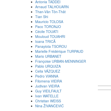
Antonia TADDEI
Arnaud TALHOUARN
Than-Vân Tôn-Thât
Tian Shi
Mauricio TOLOSA
Paco TORONJO
Cécile TOUATI
Mouloud TOUAHRI
Ioana TRICĂ
Panayiota TSOROU
Marielle Frédérique TURPAUD
Mario URBANET
Françoise URBAN-MENNINGER
Pablo URQUIZA
Celia VÁZQUEZ
Pedro VIANNA
Filomena VIEIRA
Judivan VIEIRA
Guy VIEILFAULT
Ivan WATELLE
Christian WEISS
Nina ŽIVANČEVIĆ