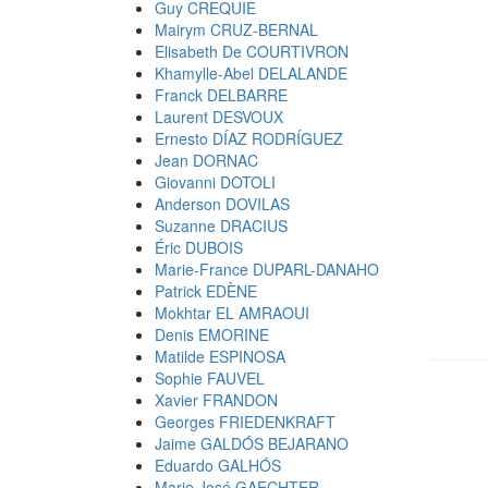
Guy CREQUIE
Mairym CRUZ-BERNAL
Elisabeth De COURTIVRON
Khamylle-Abel DELALANDE
Franck DELBARRE
Laurent DESVOUX
Ernesto DÍAZ RODRÍGUEZ
Jean DORNAC
Giovanni DOTOLI
Anderson DOVILAS
Suzanne DRACIUS
Éric DUBOIS
Marie-France DUPARL-DANAHO
Patrick EDÈNE
Mokhtar EL AMRAOUI
Denis EMORINE
Matilde ESPINOSA
Sophie FAUVEL
Xavier FRANDON
Georges FRIEDENKRAFT
Jaime GALDÓS BEJARANO
Eduardo GALHÓS
Marie José GAECHTER