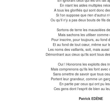
En ignorant ceux qui les ont fait a
En niant les aides multiples néc
A tous les glorifiés qui sont donc de
Si l'on suppose que rien d'autrui n
Ou qu'il n'y a pas deux bouts de fils 
Sortons de terre les mausolées de l
Mais sachons les utiliser comme é
Pour inscrire, pour toujours, au fond
Et au fond de tout cœur, même sur le
Les noms des vaillants, soit, mais aussi 
Démontrant aux cieux qu'ils sont tous des
Oui ! Honorons les exploits des in
Mais comprenons qu'ils les font avec 
Sans omettre de savoir que tous ceux
Portent leur grandeur, comme un garço
En partie par ceux qui ont pu les
Ces gens dont l'esprit de bien au leu
Patrick EDÈNE