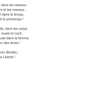
, dans les oiseaux
s et les roseaux ;
et dans le temps,
et le printemps !
rds, dans les corps,
t, ouest et nord ;
ussi dans la femme,
eur des âmes !
rs illimités ;
la Liberté !