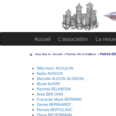
Accueil
L'association
La revue
Patrick E
Vous êtes ici :
Accueil
>
Poèmes d'ici et d'ailleurs
>
Willy-Victor ACOULON
Nadia AGSOUS
Marcelle ALIZON (ALISSON)
Muriel AUGRY
Rachida BELKACEM
Arwa BEN DHIA
Françoise Marie BERNARD
Denise BERNHARDT
Reinata BERTOLASO
Eliane BIEDERMANN