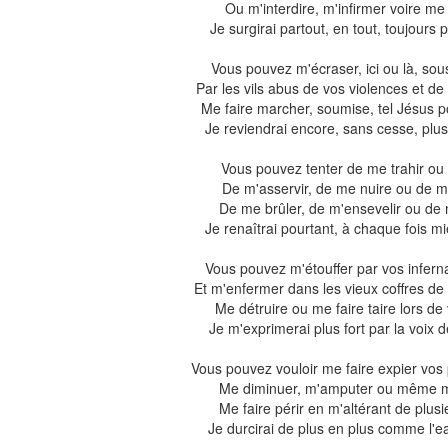
Ou m'interdire, m'infirmer voire me
Je surgirai partout, en tout, toujours p
Vous pouvez m'écraser, ici ou là, sou
Par les vils abus de vos violences et de 
Me faire marcher, soumise, tel Jésus po
Je reviendrai encore, sans cesse, plus
Vous pouvez tenter de me trahir ou
De m'asservir, de me nuire ou de me
De me brûler, de m'ensevelir ou de
Je renaîtrai pourtant, à chaque fois m
Vous pouvez m'étouffer par vos inferna
Et m'enfermer dans les vieux coffres de v
Me détruire ou me faire taire lors de 
Je m'exprimerai plus fort par la voix 
Vous pouvez vouloir me faire expier vos
Me diminuer, m'amputer ou même m
Me faire périr en m'altérant de plusi
Je durcirai de plus en plus comme l'e