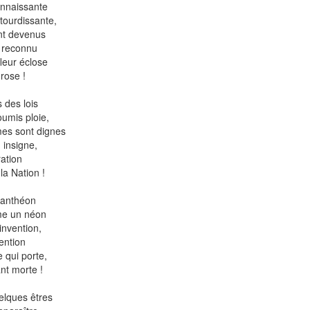
onnaissante
tourdissante,
nt devenus
t reconnu
leur éclose
rose !
s des lois
oumis ploie,
es sont dignes
 insigne,
ation
la Nation !
 Panthéon
mme un néon
invention,
ention
 qui porte,
ant morte !
elques êtres