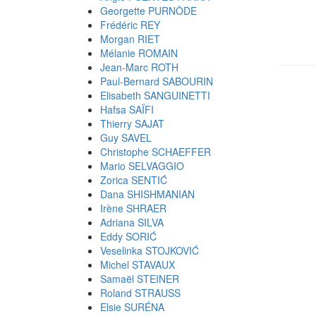
Georgette PURNÔDE
Frédéric REY
Morgan RIET
Mélanie ROMAIN
Jean-Marc ROTH
Paul-Bernard SABOURIN
Elisabeth SANGUINETTI
Hafsa SAÏFI
Thierry SAJAT
Guy SAVEL
Christophe SCHAEFFER
Mario SELVAGGIO
Zorica SENTIĆ
Dana SHISHMANIAN
Irène SHRAER
Adriana SILVA
Eddy SORIĆ
Veselinka STOJKOVIĆ
Michel STAVAUX
Samaël STEINER
Roland STRAUSS
Elsie SURÉNA