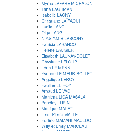
Myrna LAFARE MICHALON
Taha LAGHMANI
Isabelle LAGNY
Christiane LAÏFAOUI
Lucile LANG
Olga LANG
N.Y.S.Y.M.B LASCONY
Patricia LARANCO
Hélène LAUGIER
Elisabeth LAUNAY-DOLET
Ghyslaine LELOUP
Léna LE MENN
Yvonne LE MEUR-ROLLET
Angélique LEROY
Pauline LE ROY
Arnaud LE VAC
Marilena LICĂ MAŞALA
Bendley LUBIN
Monique MALET
Jean-Pierre MALLET
Porfirio MAMANI MACEDO
Willy et Emily MARCEAU