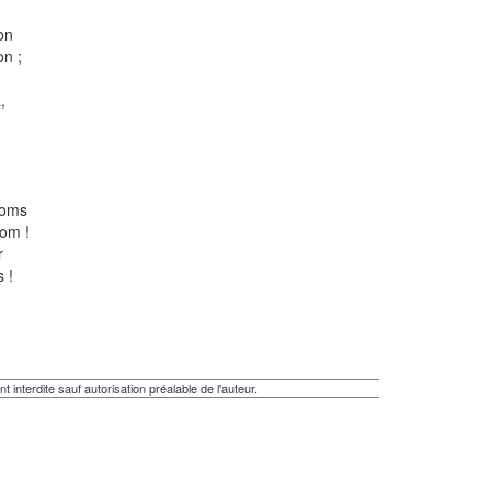
on
on ;
,
,
noms
nom !
r
s !
t interdite sauf autorisation préalable de l'auteur.