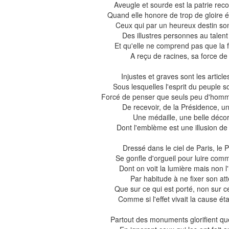
Aveugle et sourde est la patrie rec
Quand elle honore de trop de gloire é
Ceux qui par un heureux destin so
Des illustres personnes au talen
Et qu'elle ne comprend pas que la f
A reçu de racines, sa force de 
Injustes et graves sont les article
Sous lesquelles l'esprit du peuple s
Forcé de penser que seuls peu d'homm
De recevoir, de la Présidence, un
Une médaille, une belle décor
Dont l'emblème est une illusion de 
Dressé dans le ciel de Paris, le
Se gonfle d'orgueil pour luire co
Dont on voit la lumière mais non l'
Par habitude à ne fixer son att
Que sur ce qui est porté, non sur ce
Comme si l'effet vivait la cause ét
Partout des monuments glorifient qu