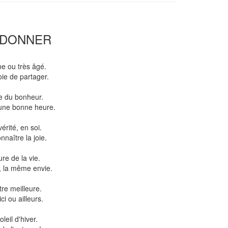
 DONNER
une ou très âgé.
oie de partager.
ie du bonheur.
 une bonne heure.
érité, en soi.
naître la joie.
re de la vie.
, la même envie.
tre meilleure.
i ou ailleurs.
leil d'hiver.