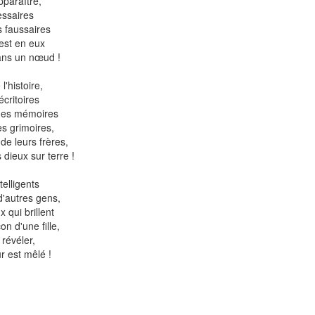
pparaître,
essaires
s faussaires
'est en eux
dans un nœud !
'histoire,
critoires
 des mémoires
s grimoires,
de leurs frères,
 dieux sur terre !
telligents
d'autres gens,
 qui brillent
n d'une fille,
 révéler,
r est mêlé !