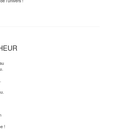
e l'univers !
CHEUR
eau
u.
,
.
au.
n
n
e !