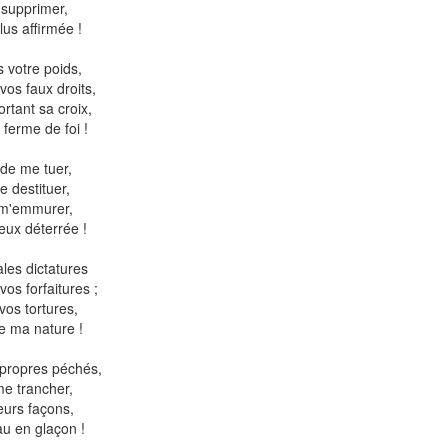
 supprimer,
lus affirmée !
s votre poids,
vos faux droits,
rtant sa croix,
 ferme de foi !
 de me tuer,
 destituer,
 m'emmurer,
ieux déterrée !
les dictatures
os forfaitures ;
vos tortures,
de ma nature !
 propres péchés,
e trancher,
eurs façons,
au en glaçon !