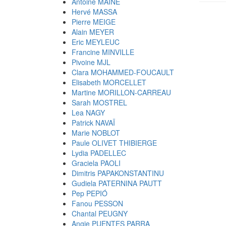
Antoine MAINE
Hervé MASSA
Pierre MEIGE
Alain MEYER
Eric MEYLEUC
Francine MINVILLE
Pivoine MJL
Clara MOHAMMED-FOUCAULT
Elisabeth MORCELLET
Martine MORILLON-CARREAU
Sarah MOSTREL
Lea NAGY
Patrick NAVAÏ
Marie NOBLOT
Paule OLIVET THIBIERGE
Lydia PADELLEC
Graciela PAOLI
Dimitris PAPAKONSTANTINU
Gudiela PATERNINA PAUTT
Pep PEPIÓ
Fanou PESSON
Chantal PEUGNY
Angie PUENTES PARRA