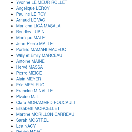
Yvonne LE MEUR-ROLLET
Angélique LEROY
Pauline LE ROY
Arnaud LE VAC
Marilena LICĂ MAŞALA
Bendley LUBIN
Monique MALET
Jean-Pierre MALLET
Porfirio MAMANI MACEDO
Willy et Emily MARCEAU
Antoine MAINE
Hervé MASSA
Pierre MEIGE
Alain MEYER
Eric MEYLEUC
Francine MINVILLE
Pivoine MJL
Clara MOHAMMED-FOUCAULT
Elisabeth MORCELLET
Martine MORILLON-CARREAU
Sarah MOSTREL
Lea NAGY
Patrick NAVAÏ