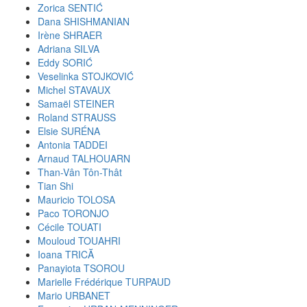
Zorica SENTIĆ
Dana SHISHMANIAN
Irène SHRAER
Adriana SILVA
Eddy SORIĆ
Veselinka STOJKOVIĆ
Michel STAVAUX
Samaël STEINER
Roland STRAUSS
Elsie SURÉNA
Antonia TADDEI
Arnaud TALHOUARN
Than-Vân Tôn-Thât
Tian Shi
Mauricio TOLOSA
Paco TORONJO
Cécile TOUATI
Mouloud TOUAHRI
Ioana TRICĂ
Panayiota TSOROU
Marielle Frédérique TURPAUD
Mario URBANET