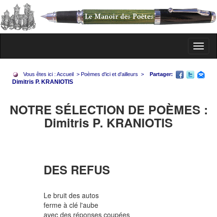
Toggl
naviga
Vous êtes ici :
Accueil
>
Poèmes d'ici et d'ailleurs
>
Partager:
Dimitris P. KRANIOTIS
NOTRE SÉLECTION DE POÈMES :
Dimitris P. KRANIOTIS
DES REFUS
Le bruit des autos
ferme à clé l'aube
avec des réponses coupées