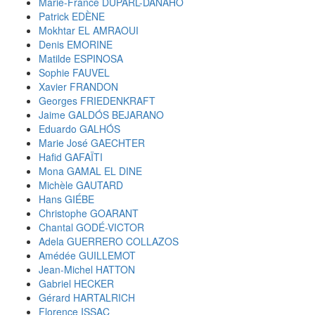
Marie-France DUPARL-DANAHO
Patrick EDÈNE
Mokhtar EL AMRAOUI
Denis EMORINE
Matilde ESPINOSA
Sophie FAUVEL
Xavier FRANDON
Georges FRIEDENKRAFT
Jaime GALDÓS BEJARANO
Eduardo GALHÓS
Marie José GAECHTER
Hafid GAFAÏTI
Mona GAMAL EL DINE
Michèle GAUTARD
Hans GIÉBE
Christophe GOARANT
Chantal GODÉ-VICTOR
Adela GUERRERO COLLAZOS
Amédée GUILLEMOT
Jean-Michel HATTON
Gabriel HECKER
Gérard HARTALRICH
Florence ISSAC