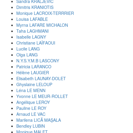
Sandra KRALJEVIC
Dimitris KRANIOTIS
Monique LACROIX-TERRRIER
Louisa LAFABLE
Myrna LAFARE MICHALON
Taha LAGHMANI
Isabelle LAGNY
Christiane LAÏFAOUI
Lucile LANG
Olga LANG
N.Y.S.Y.M.B LASCONY
Patricia LARANCO
Hélène LAUGIER
Elisabeth LAUNAY-DOLET
Ghyslaine LELOUP
Léna LE MENN
Yvonne LE MEUR-ROLLET
Angélique LEROY
Pauline LE ROY
Arnaud LE VAC
Marilena LICĂ MAŞALA
Bendley LUBIN
Monique MALET