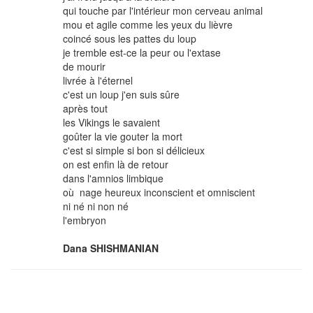
qui touche par l'intérieur mon cerveau animal
mou et agile comme les yeux du lièvre
coincé sous les pattes du loup
je tremble est-ce la peur ou l'extase
de mourir
livrée à l'éternel
c'est un loup j'en suis sûre
après tout
les Vikings le savaient
goûter la vie gouter la mort
c'est si simple si bon si délicieux
on est enfin là de retour
dans l'amnios limbique
où nage heureux inconscient et omniscient
ni né ni non né
l'embryon
Dana SHISHMANIAN