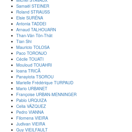
Samaël STEINER
Roland STRAUSS
Elsie SURÉNA
Antonia TADDEI
Arnaud TALHOUARN
Than-Vân Tôn-Thât
Tian Shi
Mauricio TOLOSA
Paco TORONJO
Cécile TOUATI
Mouloud TOUAHRI
Ioana TRICĂ
Panayiota TSOROU
Marielle Frédérique TURPAUD
Mario URBANET
Françoise URBAN-MENNINGER
Pablo URQUIZA
Celia VÁZQUEZ
Pedro VIANNA
Filomena VIEIRA
Judivan VIEIRA
Guy VIEILFAULT