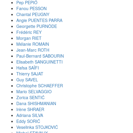
Pep PEPIÓ
Fanou PESSON
Chantal PEUGNY
Angie PUENTES PARRA
Georgette PURNÔDE
Frédéric REY
Morgan RIET
Mélanie ROMAIN
Jean-Marc ROTH
Paul-Bernard SABOURIN
Elisabeth SANGUINETTI
Hafsa SAÏFI
Thierry SAJAT
Guy SAVEL
Christophe SCHAEFFER
Mario SELVAGGIO
Zorica SENTIĆ
Dana SHISHMANIAN
Irène SHRAER
Adriana SILVA
Eddy SORIĆ
Veselinka STOJKOVIĆ
Michel STAVAUX