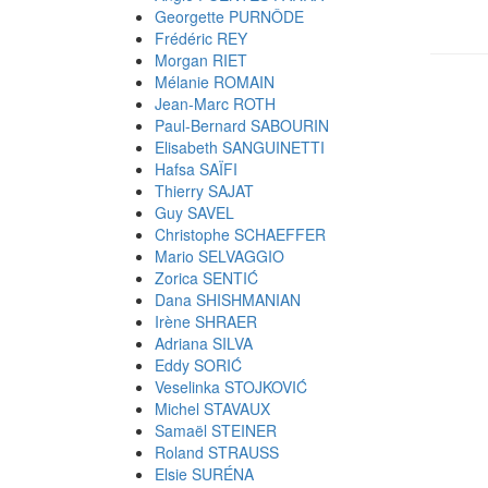
Georgette PURNÔDE
Frédéric REY
Morgan RIET
Mélanie ROMAIN
Jean-Marc ROTH
Paul-Bernard SABOURIN
Elisabeth SANGUINETTI
Hafsa SAÏFI
Thierry SAJAT
Guy SAVEL
Christophe SCHAEFFER
Mario SELVAGGIO
Zorica SENTIĆ
Dana SHISHMANIAN
Irène SHRAER
Adriana SILVA
Eddy SORIĆ
Veselinka STOJKOVIĆ
Michel STAVAUX
Samaël STEINER
Roland STRAUSS
Elsie SURÉNA