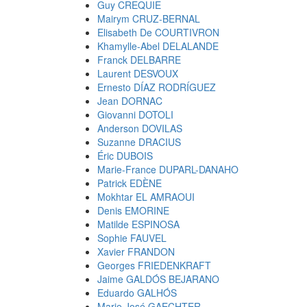
Guy CREQUIE
Mairym CRUZ-BERNAL
Elisabeth De COURTIVRON
Khamylle-Abel DELALANDE
Franck DELBARRE
Laurent DESVOUX
Ernesto DÍAZ RODRÍGUEZ
Jean DORNAC
Giovanni DOTOLI
Anderson DOVILAS
Suzanne DRACIUS
Éric DUBOIS
Marie-France DUPARL-DANAHO
Patrick EDÈNE
Mokhtar EL AMRAOUI
Denis EMORINE
Matilde ESPINOSA
Sophie FAUVEL
Xavier FRANDON
Georges FRIEDENKRAFT
Jaime GALDÓS BEJARANO
Eduardo GALHÓS
Marie José GAECHTER