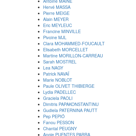
Antoine MAINE
Hervé MASSA
Pierre MEIGE
Alain MEYER
Eric MEYLEUC
Francine MINVILLE
Pivoine MJL
Clara MOHAMMED-FOUCAULT
Elisabeth MORCELLET
Martine MORILLON-CARREAU
Sarah MOSTREL
Lea NAGY
Patrick NAVAÏ
Marie NOBLOT
Paule OLIVET THIBIERGE
Lydia PADELLEC
Graciela PAOLI
Dimitris PAPAKONSTANTINU
Gudiela PATERNINA PAUTT
Pep PEPIÓ
Fanou PESSON
Chantal PEUGNY
Angie PUENTES PARRA