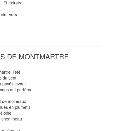
 Et extraire
nier vers
US DE MONTMARTRE
rtre, l’été,
ie du vent
es pavés levant
emps ont portées.
let de moineaux
 nues en plumetis
mélodie
ux chemineau
sur l’épaule…