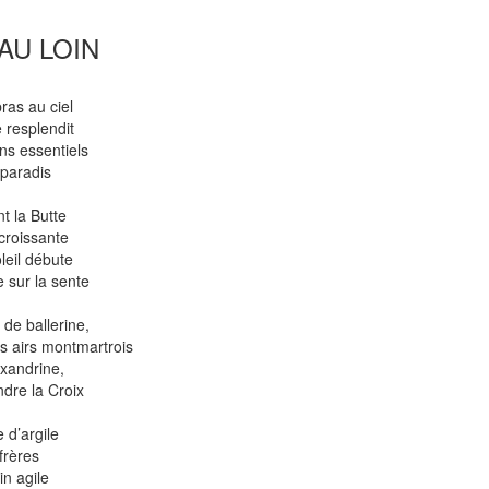
AU LOIN
ras au ciel
 resplendit
ns essentiels
 paradis
t la Butte
croissante
leil débute
 sur la sente
 de ballerine,
s airs montmartrois
xandrine,
ndre la Croix
 d’argile
 frères
in agile