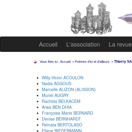
Accueil
L'association
La revue
Thierry S
Vous êtes ici :
Accueil
>
Poèmes d'ici et d'ailleurs
>
Willy-Victor ACOULON
Nadia AGSOUS
Marcelle ALIZON (ALISSON)
Muriel AUGRY
Rachida BELKACEM
Arwa BEN DHIA
Françoise Marie BERNARD
Denise BERNHARDT
Reinata BERTOLASO
Eliane BIEDERMANN