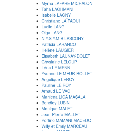
Myrna LAFARE MICHALON
Taha LAGHMANI
Isabelle LAGNY
Christiane LAÏFAOUI
Lucile LANG
Olga LANG
N.Y.S.Y.M.B LASCONY
Patricia LARANCO
Hélène LAUGIER
Elisabeth LAUNAY-DOLET
Ghyslaine LELOUP
Léna LE MENN
Yvonne LE MEUR-ROLLET
Angélique LEROY
Pauline LE ROY
Arnaud LE VAC
Marilena LICĂ MAŞALA
Bendley LUBIN
Monique MALET
Jean-Pierre MALLET
Porfirio MAMANI MACEDO
Willy et Emily MARCEAU