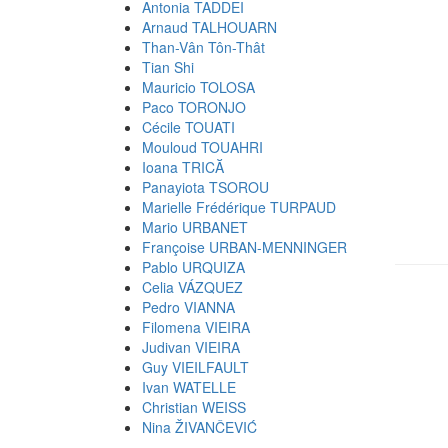
Antonia TADDEI
Arnaud TALHOUARN
Than-Vân Tôn-Thât
Tian Shi
Mauricio TOLOSA
Paco TORONJO
Cécile TOUATI
Mouloud TOUAHRI
Ioana TRICĂ
Panayiota TSOROU
Marielle Frédérique TURPAUD
Mario URBANET
Françoise URBAN-MENNINGER
Pablo URQUIZA
Celia VÁZQUEZ
Pedro VIANNA
Filomena VIEIRA
Judivan VIEIRA
Guy VIEILFAULT
Ivan WATELLE
Christian WEISS
Nina ŽIVANČEVIĆ