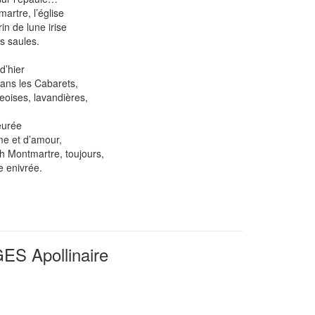
artre, l’église
in de lune irise
es saules.
d’hier
dans les Cabarets,
eoises, lavandières,
eurée
me et d’amour,
 Montmartre, toujours,
e enivrée.
 Apollinaire