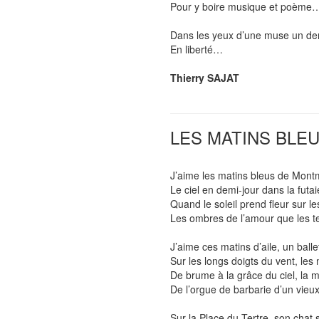
Pour y boire musique et poème….
Dans les yeux d’une muse un der
En liberté…
Thierry SAJAT
LES MATINS BLE
J’aime les matins bleus de Montma
Le ciel en demi-jour dans la futa
Quand le soleil prend fleur sur l
Les ombres de l’amour que les t
J’aime ces matins d’aile, un bal
Sur les longs doigts du vent, les
De brume à la grâce du ciel, la 
De l’orgue de barbarie d’un vie
Sur la Place du Tertre, son chat 