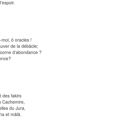
'espoir.
-moi, ô oracles !
uver de la débâcle;
 corne d'abondance ?
lence?
é des fakirs
du Cachemire,
elles du Jura,
ha et mālā.