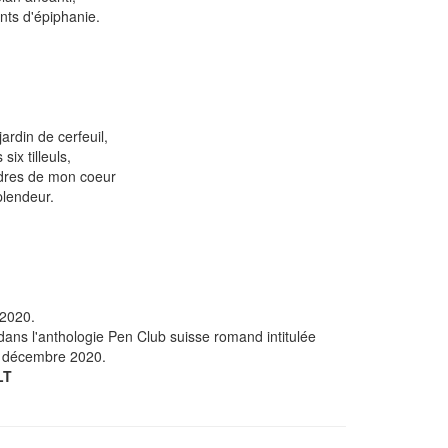
ants d'épiphanie.
ardin de cerfeuil,
six tilleuls,
ndres de mon coeur
splendeur.
 2020.
s l'anthologie Pen Club suisse romand intitulée
n décembre 2020.
LT