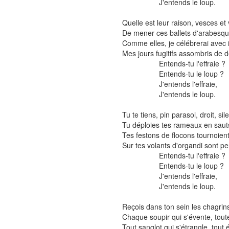
J'entends le loup.
Quelle est leur raison, vesces et
De mener ces ballets d'arabesque
Comme elles, je célébrerai avec 
Mes jours fugitifs assombris de d
Entends-tu l'effraie ?
Entends-tu le loup ?
J'entends l'effraie,
J'entends le loup.
Tu te tiens, pin parasol, droit, sil
Tu déploies tes rameaux en saut
Tes festons de flocons tournoient
Sur tes volants d'organdi sont p
Entends-tu l'effraie ?
Entends-tu le loup ?
J'entends l'effraie,
J'entends le loup.
Reçois dans ton sein les chagrin
Chaque soupir qui s'évente, toute 
Tout sanglot qui s'étrangle, tout 