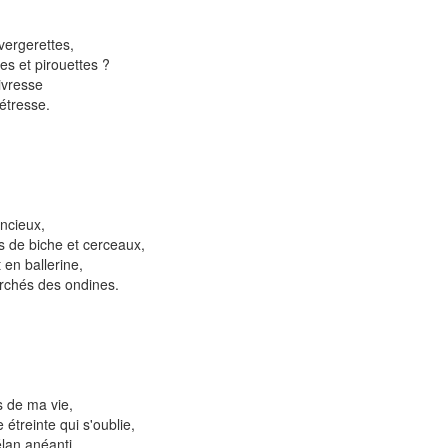
 vergerettes,
s et pirouettes ?
ivresse
étresse.
encieux,
s de biche et cerceaux,
 en ballerine,
erchés des ondines.
s de ma vie,
étreinte qui s'oublie,
élan anéanti,