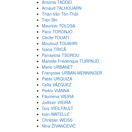
Antonia TADDEI
Arnaud TALHOUARN
Than-Vân Tôn-Thât
Tian Shi
Mauricio TOLOSA
Paco TORONJO
Cécile TOUATI
Mouloud TOUAHRI
Ioana TRICĂ
Panayiota TSOROU
Marielle Frédérique TURPAUD
Mario URBANET
Françoise URBAN-MENNINGER
Pablo URQUIZA
Celia VÁZQUEZ
Pedro VIANNA
Filomena VIEIRA
Judivan VIEIRA
Guy VIEILFAULT
Ivan WATELLE
Christian WEISS
Nina ŽIVANČEVIĆ