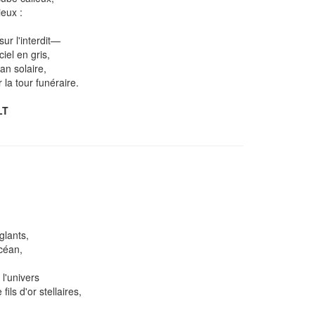
ieux :
sur l'interdit—
iel en gris,
an solaire,
la tour funéraire.
LT
glants,
céan,
l'univers
 d'or stellaires,