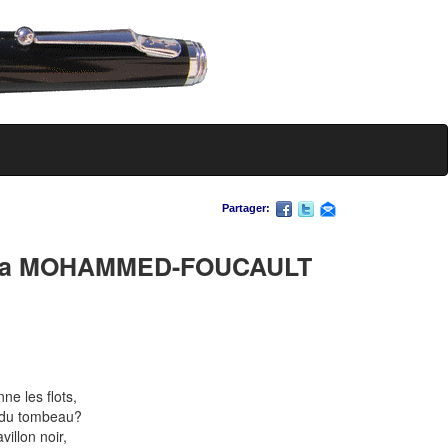
Partager:
ara MOHAMMED-FOUCAULT
ne les flots,
s du tombeau?
illon noir,