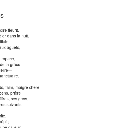
cs
re fleurit,
'or dans la nuit,
ilets
 aux aguets,
u rapace,
de la grâce :
lierre—
sanctuaire.
ds, faim, maigre chère,
cens, prière
ifres, ses gens,
res suivants.
olie,
népi ;
cube calleux,