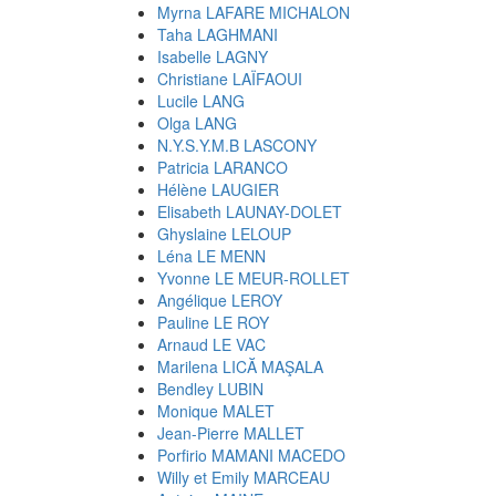
Myrna LAFARE MICHALON
Taha LAGHMANI
Isabelle LAGNY
Christiane LAÏFAOUI
Lucile LANG
Olga LANG
N.Y.S.Y.M.B LASCONY
Patricia LARANCO
Hélène LAUGIER
Elisabeth LAUNAY-DOLET
Ghyslaine LELOUP
Léna LE MENN
Yvonne LE MEUR-ROLLET
Angélique LEROY
Pauline LE ROY
Arnaud LE VAC
Marilena LICĂ MAŞALA
Bendley LUBIN
Monique MALET
Jean-Pierre MALLET
Porfirio MAMANI MACEDO
Willy et Emily MARCEAU