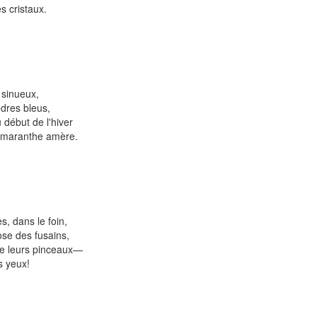
s cristaux.
n sinueux,
dres bleus,
début de l'hiver
'amaranthe amère.
s, dans le foin,
ose des fusains,
de leurs pinceaux—
s yeux!