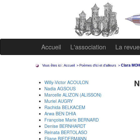
Accueil
L'association
La revue
Clara M
Vous êtes ici :
Accueil
>
Poèmes d'ici et d'ailleurs
>
N
Willy-Victor ACOULON
Nadia AGSOUS
Marcelle ALIZON (ALISSON)
Muriel AUGRY
Rachida BELKACEM
Arwa BEN DHIA
Françoise Marie BERNARD
Denise BERNHARDT
Reinata BERTOLASO
Eliane BIEDERMANN