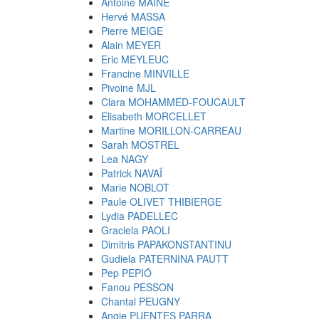
Antoine MAINE
Hervé MASSA
Pierre MEIGE
Alain MEYER
Eric MEYLEUC
Francine MINVILLE
Pivoine MJL
Clara MOHAMMED-FOUCAULT
Elisabeth MORCELLET
Martine MORILLON-CARREAU
Sarah MOSTREL
Lea NAGY
Patrick NAVAÏ
Marie NOBLOT
Paule OLIVET THIBIERGE
Lydia PADELLEC
Graciela PAOLI
Dimitris PAPAKONSTANTINU
Gudiela PATERNINA PAUTT
Pep PEPIÓ
Fanou PESSON
Chantal PEUGNY
Angie PUENTES PARRA