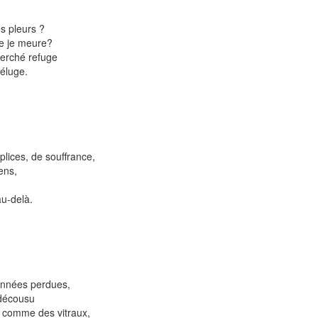
es pleurs ?
ue je meure?
cherché refuge
éluge.
plices, de souffrance,
ens,
au-delà.
 années perdues,
 décousu
t comme des vitraux,