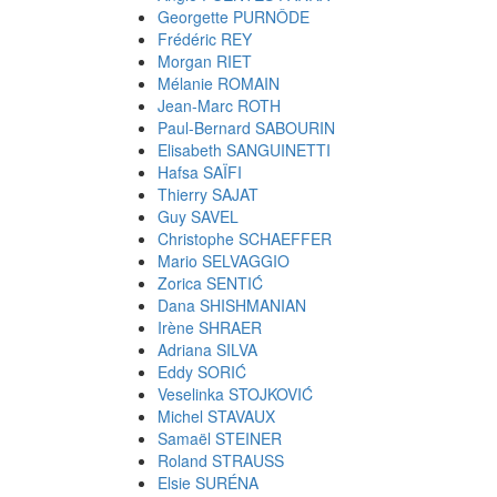
Georgette PURNÔDE
Frédéric REY
Morgan RIET
Mélanie ROMAIN
Jean-Marc ROTH
Paul-Bernard SABOURIN
Elisabeth SANGUINETTI
Hafsa SAÏFI
Thierry SAJAT
Guy SAVEL
Christophe SCHAEFFER
Mario SELVAGGIO
Zorica SENTIĆ
Dana SHISHMANIAN
Irène SHRAER
Adriana SILVA
Eddy SORIĆ
Veselinka STOJKOVIĆ
Michel STAVAUX
Samaël STEINER
Roland STRAUSS
Elsie SURÉNA