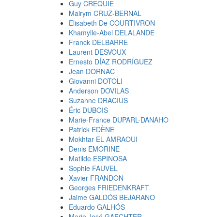
Guy CREQUIE
Mairym CRUZ-BERNAL
Elisabeth De COURTIVRON
Khamylle-Abel DELALANDE
Franck DELBARRE
Laurent DESVOUX
Ernesto DÍAZ RODRÍGUEZ
Jean DORNAC
Giovanni DOTOLI
Anderson DOVILAS
Suzanne DRACIUS
Éric DUBOIS
Marie-France DUPARL-DANAHO
Patrick EDÈNE
Mokhtar EL AMRAOUI
Denis EMORINE
Matilde ESPINOSA
Sophie FAUVEL
Xavier FRANDON
Georges FRIEDENKRAFT
Jaime GALDÓS BEJARANO
Eduardo GALHÓS
Marie José GAECHTER