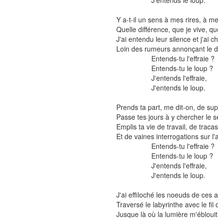
J'entends le loup.
Y a-t-il un sens à mes rires, à m
Quelle différence, que je vive, q
J'ai entendu leur silence et j'ai 
Loin des rumeurs annonçant le d
Entends-tu l'effraie ?
Entends-tu le loup ?
J'entends l'effraie,
J'entends le loup.
Prends ta part, me dit-on, de sup
Passe tes jours à y chercher le s
Emplis ta vie de travail, de tracas
Et de vaines interrogations sur l'
Entends-tu l'effraie ?
Entends-tu le loup ?
J'entends l'effraie,
J'entends le loup.
J'ai effiloché les noeuds de ces
Traversé le labyrinthe avec le fil
Jusque là où la lumière m'ébloui