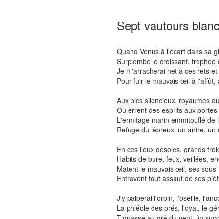
Sept vautours blan
Quand Vénus à l'écart dans sa gloi
Surplombe le croissant, trophée d
Je m'arracherai net à ces rets et f
Pour fuir le mauvais œil à l'affût,
Aux pics silencieux, royaumes d
Où errent des esprits aux portes 
L'ermitage marin emmitouflé de 
Refuge du lépreux, un antre, un 
En ces lieux désolés, grands froi
Habits de bure, feux, veillées, en
Matent le mauvais œil, ses sous-f
Entravent tout assaut de ses pièt
J'y palperai l'orpin, l'oseille, l'anc
La phléole des prés, l'oyat, le gé
Tignasse au gré du vent, fin suc